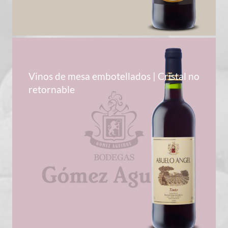
Vinos de mesa embotellados | Cristal no
retornable