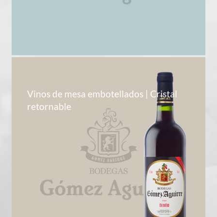
Vinos de mesa embotellados | Cristal
retornable